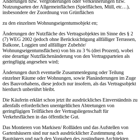
Änderungen bzw. Vergrößerungen oder Verkleinerungen bzw.
Nutzungsarten der Allgemeinflächen (Spielflächen, Müll, etc…),
insbesondere der Zuordnung von Grünflächen
zu den einzelnen Wohnungseigentumsobjekt en;
Änderungen der Nutzfläche des Vertragsobjektes im Sinne des § 2
(7) WEG 2002 (jedoch ohne Berücksichtigung allfälliger Terrassen,
Balkone, Loggien und allfälliger Zubehör/
Wohnungseigentumsflächen) von bis zu 3 % (drei Prozent), wobei
eine derartige Nutzflächenänderung von den Vertragsparteien als
geringfügig angesehen wird;
Änderungen durch eventuelle Zusammenlegung oder Teilung
einzelner Räume oder Wohnungen, sowie Planänderungen im Zuge
des Bauvorhabens, diese jedoch nur insofern, als das Vertragsobjekt
hierdurch unberührt bleibt.
Die Käuferin erklärt schon jetzt ihr ausdrückliches Einverständnis zu
allenfalls erforderlichen unentgeltlichen Abtretungen von
geringfügigen Teilflächen der Vertragsliegenschaft für
Verkehrsflächen in das öffentliche Gut.
Das Montieren von Markisen/ Rollläden und das Aufstellen von
Gartenhäusern sind nur nach ausdrücklicher Zustimmung des
Bauträgers und nach den Vorgaben des zuständigen Architekten